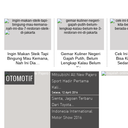
TOP PICKS
Ingin Makan Steik Tapi
Gemar Kuliner Negeri
Cek In
Bingung Mau Kemana,
Gajah Putih, Belum
Bisa K
Nah Ini Dia…
Lengkap Kalau Belum
Seda
Ke…
Mitsubishi All New Pajero
OTOMOTIF
Sport Hadir Pertama
Kali…
Selasa, 12 April 2016
Sienta, Jagoan Terbaru
Dari Toyota…
Indonesia International
Motor Show 2016