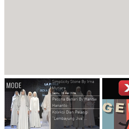
Simplicity Stone By Irna
MODE
Mutiara
Sabtu, 28 Mei 2016
Pesona Bahari By Hannie
Hananto
Koleksi Dian Pelangi
“Lembayung Jiva”…