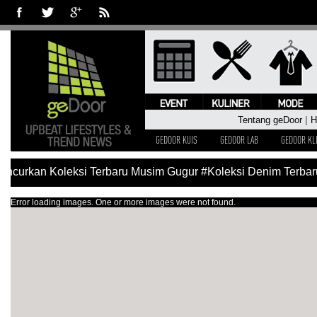
Tentang geDoor
|
H
GEDOOR KUIS
GEDOOR LAB
GEDOOR KL
curkan Koleksi Terbaru Musim Gugur
#Koleksi Denim Terbaru 
Error loading images. One or more images were not found.