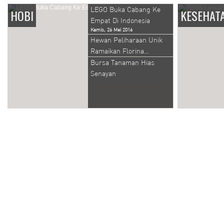
LEGO Buka Cabang Ke
HOBI
KESEHAT
Empat Di Indonesia
Kamis, 26 Mei 2016
Hewan Peliharaan Unik
Ramaikan Florina…
Bursa Tanaman Hias
Senayan