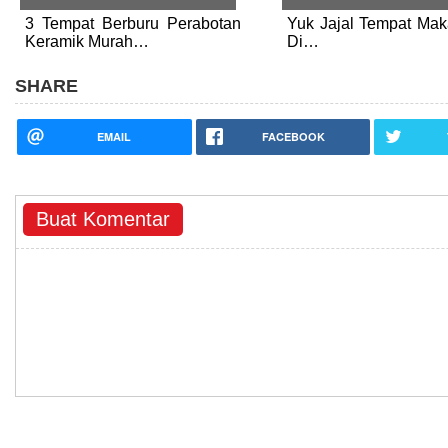
3 Tempat Berburu Perabotan
Yuk Jajal Tempat Mak
Keramik Murah…
Di…
SHARE
EMAIL
FACEBOOK
Buat Komentar
Hak Cipta © 2011-2015 gedoor.com - All rights reserved.