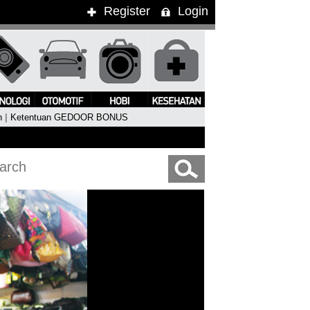
Register
Login
n
|
Ketentuan GEDOOR BONUS
ung Kimbra Pukau Penonton WTF 2015
#Clean Bandit Live In