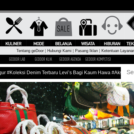
Tentang geDoor
|
Hubungi Kami
|
Pasang Iklan
|
Ketentuan Layana
GEDOOR LAB
GEDOOR KLIK
GEDOOR AGENDA
GEDOOR KOMPETISI
#Koleksi Denim Terbaru Levi’s Bagi Kaum Hawa
#Aksi Pangg