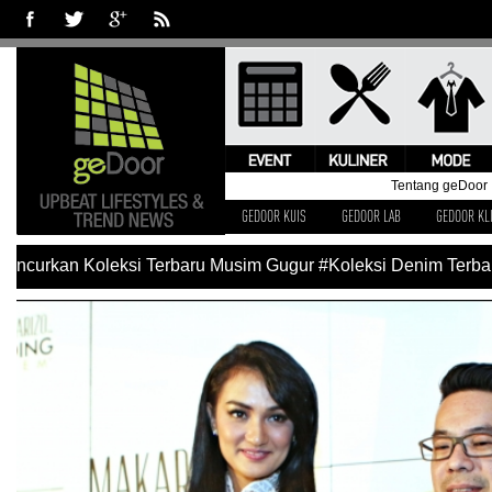
Tentang geDoor
GEDOOR KUIS
GEDOOR LAB
GEDOOR KL
curkan Koleksi Terbaru Musim Gugur
#Koleksi Denim Terbaru L