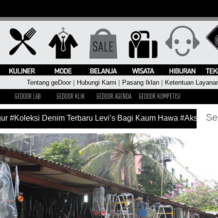
Tentang geDoor
|
Hubungi Kami
|
Pasang Iklan
|
Ketentuan Layana
GEDOOR LAB
GEDOOR KLIK
GEDOOR AGENDA
GEDOOR KOMPETISI
r
#Koleksi Denim Terbaru Levi’s Bagi Kaum Hawa
#Aksi Pangg