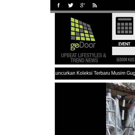
GEDOOR KUIS
#Charles & Keith Luncurkan Koleksi Terbaru Musim Gugu