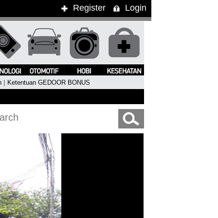
Register
Login
n
|
Ketentuan GEDOOR BONUS
ung Kimbra Pukau Penonton WTF 2015
#Clean Bandit Live In