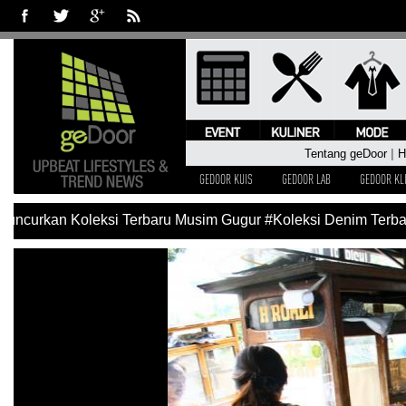
Tentang geDoor
|
H
GEDOOR KUIS
GEDOOR LAB
GEDOOR KL
ncurkan Koleksi Terbaru Musim Gugur
#Koleksi Denim Terbaru