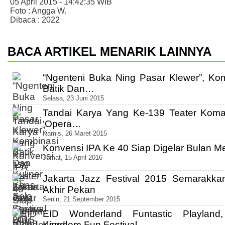
05 April 2015 - 14:42:35 WIB
Foto : Angga W.
Dibaca : 2022
BACA ARTIKEL MENARIK LAINNYA
“Ngenteni Buka Ning Pasar Klewer”, Ko
Batik Dan…
Selasa, 23 Juni 2015
Tandai Karya Yang Ke-139 Teater Koma
‘Opera…
Kamis, 26 Maret 2015
Konvensi IPA Ke 40 Siap Digelar Bulan 
Jumat, 15 April 2016
Jakarta Jazz Festival 2015 Semarakkan
Akhir Pekan
Senin, 21 September 2015
EID Wonderland Funtastic Playland
Kingdom Fun Festival