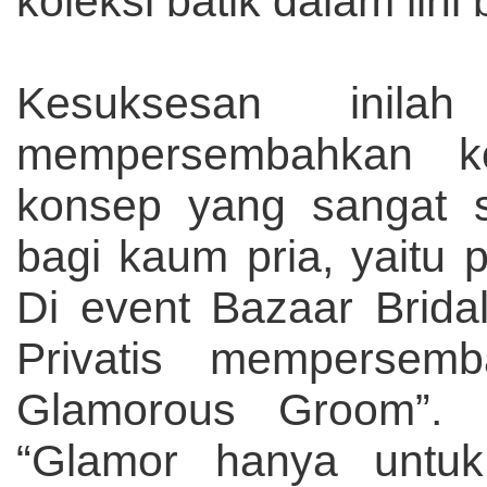
koleksi batik dalam lini
Kesuksesan ini
mempersembahkan ko
konsep yang sangat s
bagi kaum pria, yaitu 
Di event Bazaar Brida
Privatis mempersemb
Glamorous Groom”. 
“Glamor hanya untu