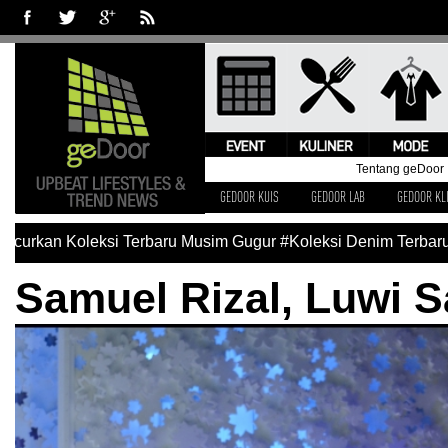
Tentang geDoor
GEDOOR KUIS
GEDOOR LAB
GEDOOR KL
an Koleksi Terbaru Musim Gugur
#Koleksi Denim Terbaru Levi
Samuel Rizal, Luwi S