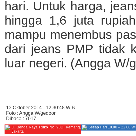
hari. Untuk harga, jea
hingga 1,6 juta rupia
mampu menembus pasar 
dari jeans PMP tidak 
luar negeri. (Angga W/
13 Oktober 2014 - 12:30:48 WIB
Foto : Angga W/gedoor
Dibaca : 7017
Jl. Benda Raya Ruko No. 98D, Kemang,
Setiap Hari 10.00 – 22.00 W
Jakarta