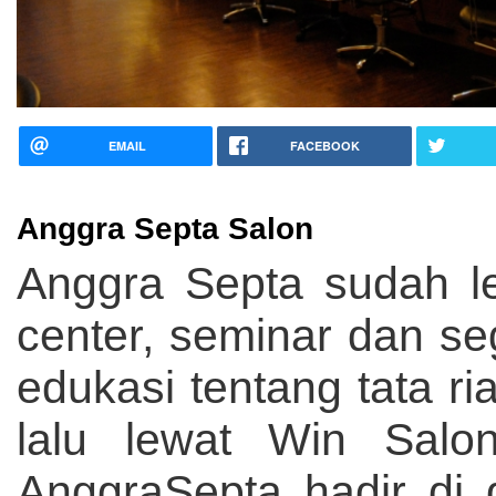
EMAIL
FACEBOOK
Anggra Septa Salon
Anggra Septa sudah leb
center, seminar dan se
edukasi tentang tata r
lalu lewat Win Salo
AnggraSepta hadir di 