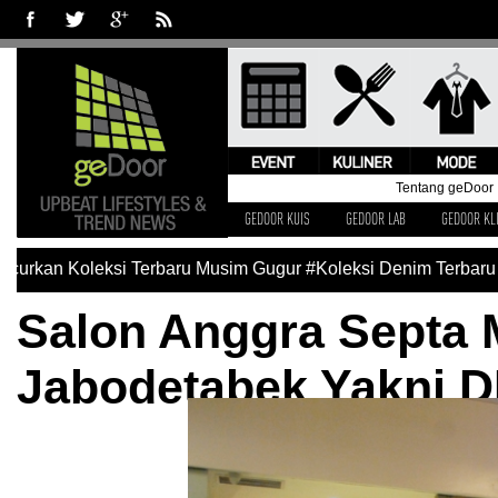
Tentang geDoor
GEDOOR KUIS
GEDOOR LAB
GEDOOR KL
n Koleksi Terbaru Musim Gugur
#Koleksi Denim Terbaru Levi’
Salon Anggra Septa 
Jabodetabek Yakni D