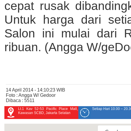
cepat rusak dibanding
Untuk harga dari set
Salon ini mulai dari
ribuan. (Angga W/geD
14 April 2014 - 14:10:23 WIB
Foto : Angga W/ Gedoor
Dibaca : 5511
Lt.1 Kav 52-53 Pacific Place Mall,
Setiap Hari 10.00 – 20.
Kawasan SCBD, Jakarta Selatan