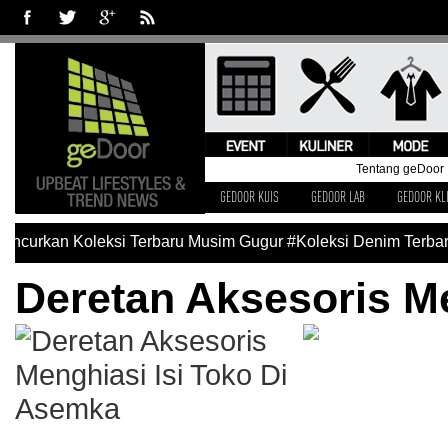
Tentang geDoor
GEDOOR KUIS
GEDOOR LAB
GEDOOR KL
curkan Koleksi Terbaru Musim Gugur
#Koleksi Denim Terbaru 
Deretan Aksesoris M