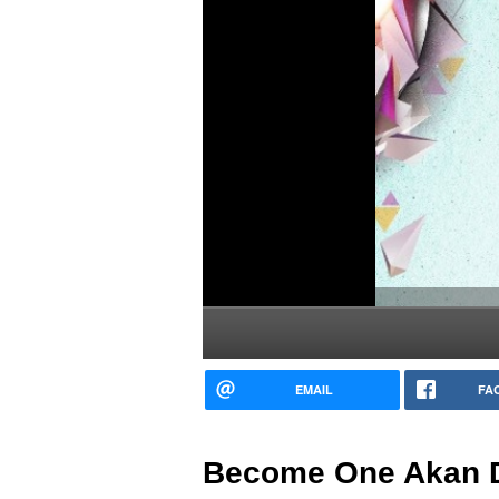
EMAIL
FA
Become One Akan Di