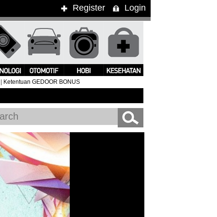
Register
Login
|
Ketentuan GEDOOR BONUS
ung Kimbra Pukau Penonton WTF 2015
#Clean Bandit Live In