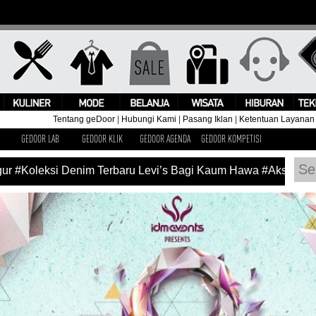
Tentang geDoor
|
Hubungi Kami
|
Pasang Iklan
|
Ketentuan Layanan
GEDOOR LAB
GEDOOR KLIK
GEDOOR AGENDA
GEDOOR KOMPETISI
r
#Koleksi Denim Terbaru Levi’s Bagi Kaum Hawa
#Aksi Pangg