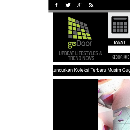
GEDOOR KUIS
#Charles & Keith Luncurkan Koleksi Terbaru Musim Gugu