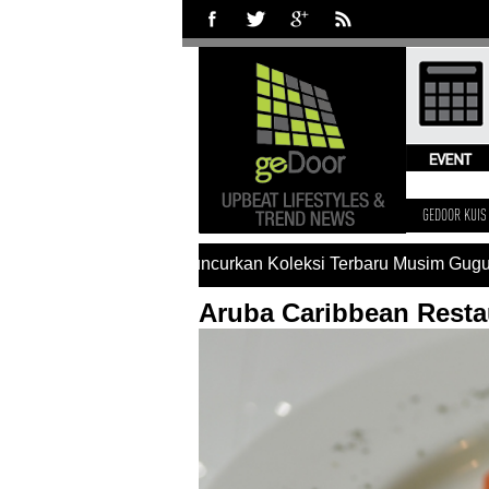
GEDOOR KUIS
arles & Keith Luncurkan Koleksi Terbaru Musim Gugur
#Kolek
Aruba Caribbean Resta