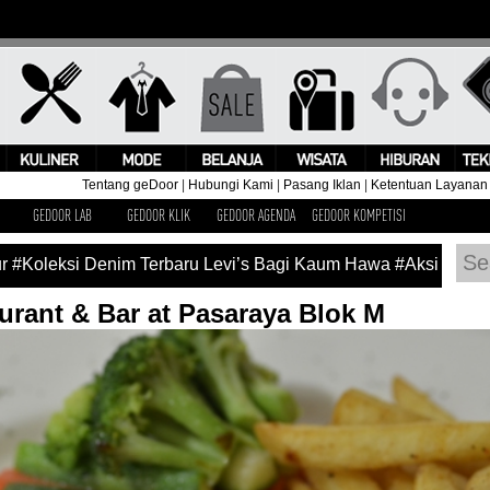
Tentang geDoor
|
Hubungi Kami
|
Pasang Iklan
|
Ketentuan Layanan
GEDOOR LAB
GEDOOR KLIK
GEDOOR AGENDA
GEDOOR KOMPETISI
si Denim Terbaru Levi’s Bagi Kaum Hawa
#Aksi Panggung Kim
urant & Bar at Pasaraya Blok M