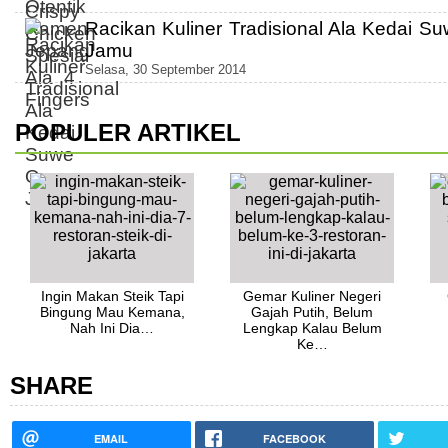
Racikan Kuliner Tradisional Ala Kedai S
Jamu
Selasa, 30 September 2014
POPULER ARTIKEL
Ingin Makan Steik Tapi
Gemar Kuliner Negeri
Bingung Mau Kemana,
Gajah Putih, Belum
Nah Ini Dia…
Lengkap Kalau Belum
Ke…
SHARE
EMAIL
FACEBOOK