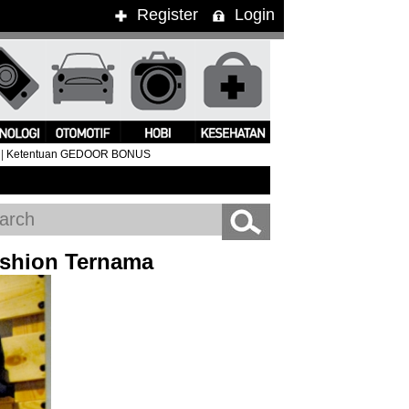
Register
Login
|
Ketentuan GEDOOR BONUS
bra Pukau Penonton WTF 2015
#Clean Bandit Live In Jakarta
shion Ternama