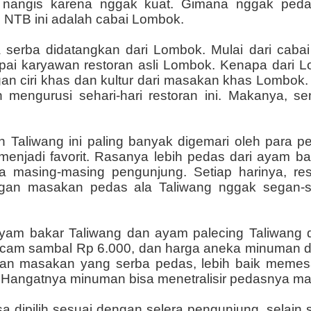
nangis karena nggak kuat. Gimana nggak peda
NTB ini adalah cabai Lombok.
a serba didatangkan dari Lombok. Mulai dari cab
pai karyawan restoran asli Lombok. Kenapa dari 
langan ciri khas dan kultur dari masakan khas Lombo
mengurusi sehari-hari restoran ini. Makanya, se
n Taliwang ini paling banyak digemari oleh para 
menjadi favorit. Rasanya lebih pedas dari ayam b
ra masing-masing pengunjung. Setiap harinya, res
an masakan pedas ala Taliwang nggak segan-s
ayam bakar Taliwang dan ayam palecing Taliwang d
acam sambal Rp 6.000, dan harga aneka minuman d
kan masakan yang serba pedas, lebih baik meme
. Hangatnya minuman bisa menetralisir pedasnya m
sa dipilih sesuai dengan selera pengunjung, selai