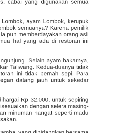
s, cabai yang digunakan semua
ai Lombok, ayam Lombok, kerupuk
Lombok semuanya? Karena pemilik
k. Ia pun memberdayakan orang asli
mua hal yang ada di restoran ini
pengunjung. Selain ayam bakarnya,
akar Taliwang. Kedua-duanya tidak
toran ini tidak pernah sepi. Para
egan datang jauh untuk sekedar
ihargai Rp 32.000, untuk sepiring
isesuaikan dengan selera masing-
san minuman hangat seperti madu
asakan.
n sambal yang dihidangkan bersama