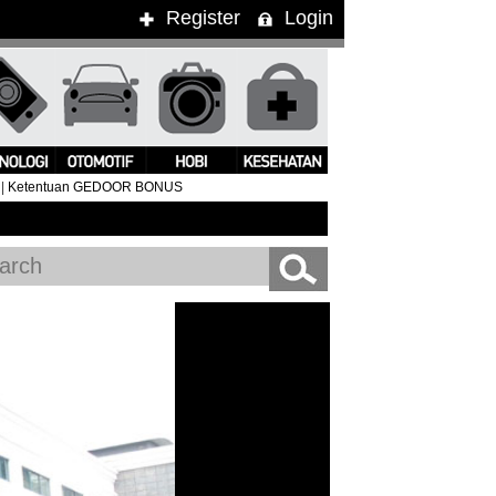
Register
Login
|
Ketentuan GEDOOR BONUS
ng Kimbra Pukau Penonton WTF 2015
#Clean Bandit Live In 