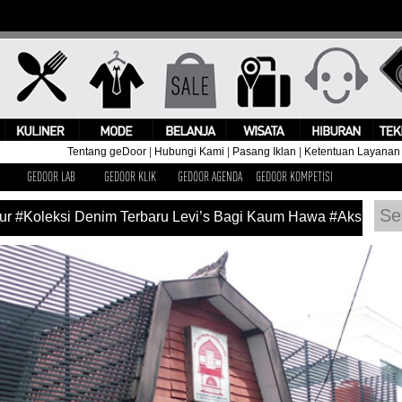
Tentang geDoor
|
Hubungi Kami
|
Pasang Iklan
|
Ketentuan Layanan
GEDOOR LAB
GEDOOR KLIK
GEDOOR AGENDA
GEDOOR KOMPETISI
#Koleksi Denim Terbaru Levi’s Bagi Kaum Hawa
#Aksi Panggu