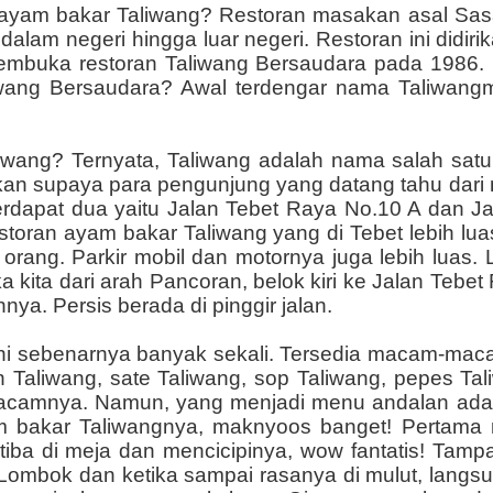
 ayam bakar Taliwang? Restoran masakan asal Sas
dalam negeri hingga luar negeri. Restoran ini didirika
mbuka restoran Taliwang Bersaudara pada 1986. I
wang Bersaudara? Awal terdengar nama Taliwang
liwang? Ternyata, Taliwang adalah nama salah sat
kan supaya para pengunjung yang datang tahu dari 
rdapat dua yaitu Jalan Tebet Raya No.10 A dan Ja
storan ayam bakar Taliwang yang di Tebet lebih luas
ang. Parkir mobil dan motornya juga lebih luas. L
a kita dari arah Pancoran, belok kiri ke Jalan Tebet
nnya. Persis berada di pinggir jalan.
ni sebenarnya banyak sekali. Tersedia macam-ma
 Taliwang, sate Taliwang, sop Taliwang, pepes Tal
acamnya. Namun, yang menjadi menu andalan adal
m bakar Taliwangnya, maknyoos banget! Pertama 
 tiba di meja dan mencicipinya, wow fantatis! Tamp
 Lombok dan ketika sampai rasanya di mulut, lang