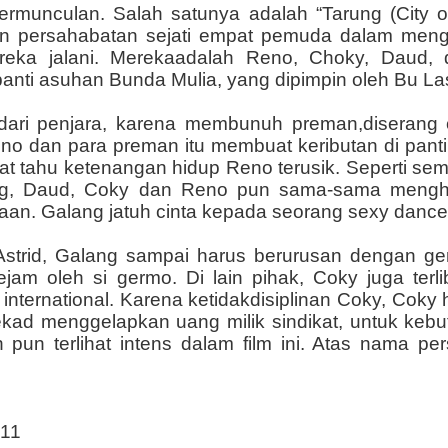
ermunculan. Salah satunya adalah “Tarung (City of
hkan persahabatan sejati empat pemuda dalam men
reka jalani. Merekaadalah Reno, Choky, Daud,
 panti asuhan Bunda Mulia, yang dipimpin oleh Bu Las
ari penjara, karena membunuh preman,diserang o
no dan para preman itu membuat keributan di pant
aat tahu ketenangan hidup Reno terusik. Seperti s
lang, Daud, Coky dan Reno pun sama-sama mengh
aan. Galang jatuh cinta kepada seorang sexy dance
strid, Galang sampai harus berurusan dengan ger
jam oleh si germo. Di lain pihak, Coky juga terl
 international. Karena ketidakdisiplinan Coky, Co
nekad menggelapkan uang milik sindikat, untuk ke
 pun terlihat intens dalam film ini. Atas nama p
011