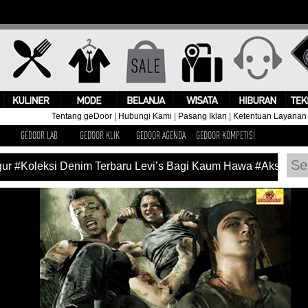
Tentang geDoor
|
Hubungi Kami
|
Pasang Iklan
|
Ketentuan Layanan
GEDOOR LAB
GEDOOR KLIK
GEDOOR AGENDA
GEDOOR KOMPETISI
#Koleksi Denim Terbaru Levi’s Bagi Kaum Hawa
#Aksi Pangg