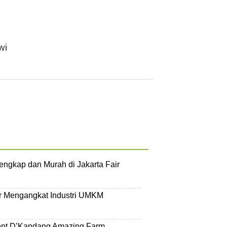
wi
engkap dan Murah di Jakarta Fair
ir Mengangkat Industri UMKM
ent D’Kandang Amazing Farm