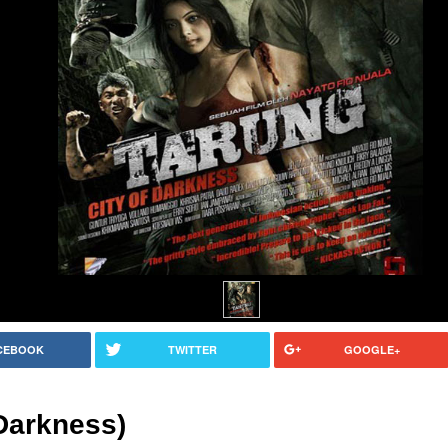
CEBOOK
TWITTER
GOOGLE+
 Darkness)