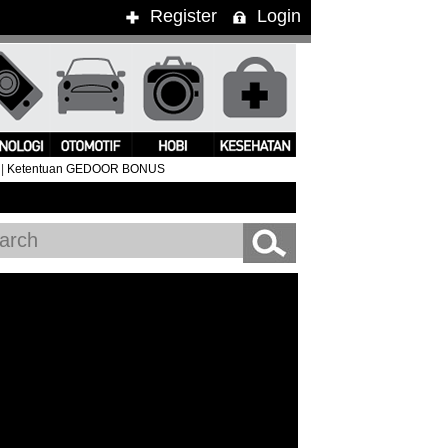
Register
Login
|
Ketentuan GEDOOR BONUS
ung Kimbra Pukau Penonton WTF 2015
#Clean Bandit Live In