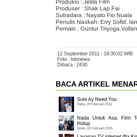
Produksi : Jelita Film
Produser : Shak Lap Fai
Sutradara : Nayato Fio Nuala
Penulis Naskah: Erry Sofid, I
Pemain : Guntur Triyoga,Voll
12 September 2011 - 18:30:02 WIB
Foto : Istimewa
Dibaca : 2430
BACA ARTIKEL MENAR
Sule Ay Need You
Rabu, 29 Februari 2012
Nada Untuk Asa, Film 
Hidup
Senin, 02 Februari 2015
Layanan TV internet iflix Ki