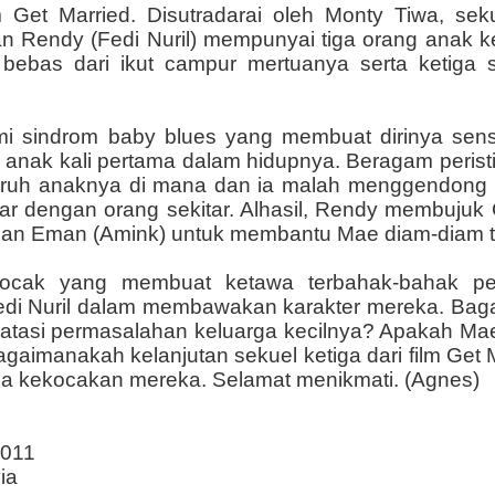
film Get Married. Disutradarai oleh Monty Tiwa, s
dan Rendy (Fedi Nuril) mempunyai tiga orang anak
bebas dari ikut campur mertuanya serta ketiga s
sindrom baby blues yang membuat dirinya sensiti
anak kali pertama dalam hidupnya. Beragam peristi
aruh anaknya di mana dan ia malah menggendong 
ar dengan orang sekitar. Alhasil, Rendy membujuk
dan Eman (Amink) untuk membantu Mae diam-diam 
wa kocak yang membuat ketawa terbahak-bahak p
 Fedi Nuril dalam membawakan karakter mereka. B
tasi permasalahan keluarga kecilnya? Apakah Mae
gaimanakah kelanjutan sekuel ketiga dari film Get M
ena kekocakan mereka. Selamat menikmati. (Agnes)
2011
ia