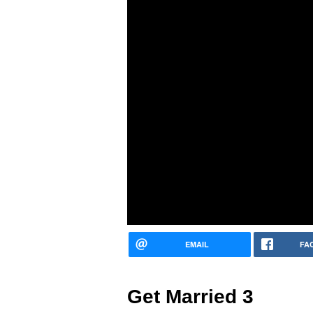
EMAIL
FA
Get Married 3