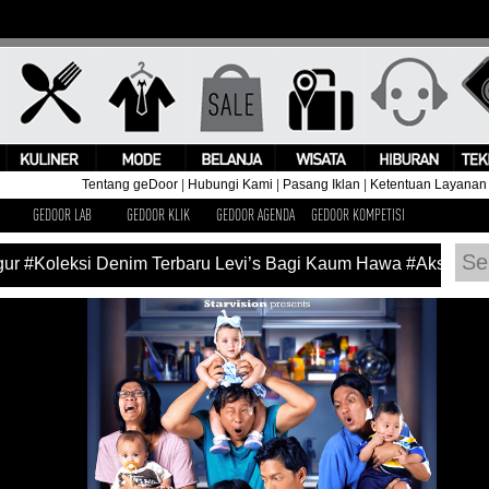
Tentang geDoor
|
Hubungi Kami
|
Pasang Iklan
|
Ketentuan Layanan
GEDOOR LAB
GEDOOR KLIK
GEDOOR AGENDA
GEDOOR KOMPETISI
r
#Koleksi Denim Terbaru Levi’s Bagi Kaum Hawa
#Aksi Pangg