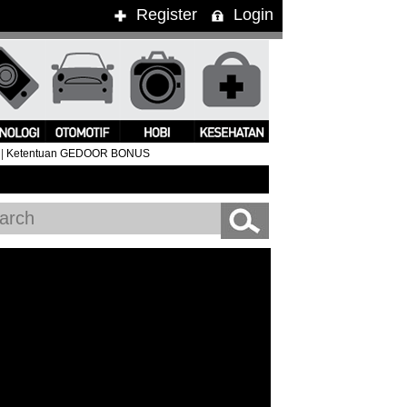
Register
Login
|
Ketentuan GEDOOR BONUS
ung Kimbra Pukau Penonton WTF 2015
#Clean Bandit Live In