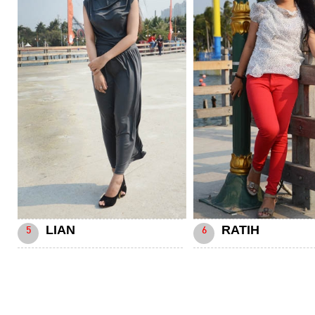
LIAN
RATIH
5
6