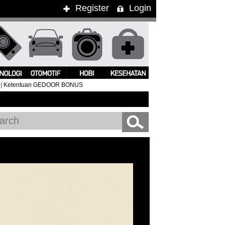
Register
Login
|
Ketentuan GEDOOR BONUS
ggung Kimbra Pukau Penonton WTF 2015
#Clean Bandit Live 