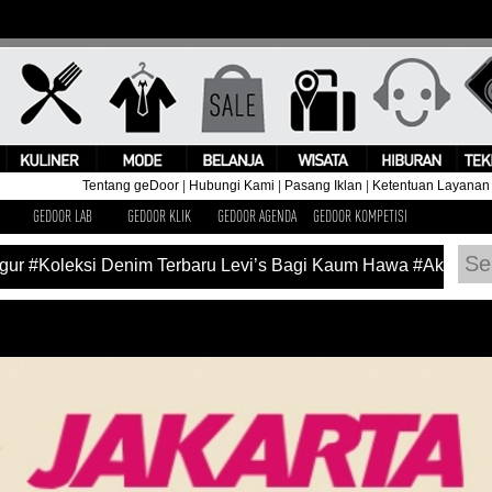
Tentang geDoor
|
Hubungi Kami
|
Pasang Iklan
|
Ketentuan Layanan
GEDOOR LAB
GEDOOR KLIK
GEDOOR AGENDA
GEDOOR KOMPETISI
ur
#Koleksi Denim Terbaru Levi’s Bagi Kaum Hawa
#Aksi Pan