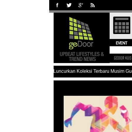
GEDOOR KUIS
#Charles & Keith Luncurkan Koleksi Terbaru Musim Gug